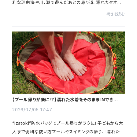
利な理由海や川、湖で遊んだあとの帰り道。濡れたタオル、
砂のついたサンダル、まだ乾いていないラッシュガード。「こ
続きを読む
れ、どこに入れて帰ろう？」「車の...
【プール帰りが楽に!？】濡れた水着をそのままINできる
“izatoki” 防水バッグ
2026/07/05 17:47
“izatoki”防水バッグでプール帰りがラクに！子どもから大
人まで便利な使い方プールやスイミングの帰り、「濡れた水