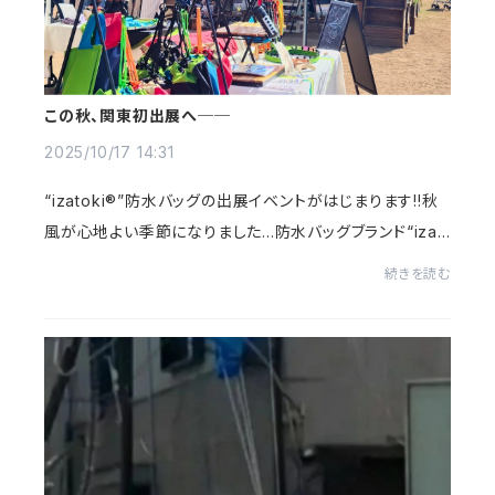
この秋、関東初出展へ──
2025/10/17 14:31
“izatoki®”防水バッグの出展イベントがはじまります!!秋
風が心地よい季節になりました...防水バッグブランド“izat
oki®（いざとき）”が、この秋ついに東京へ──2025年10
続きを読む
月25日（土）・26日（日）、代々木公園で開催...