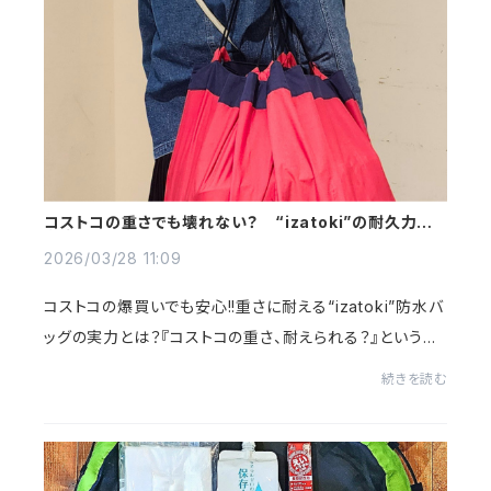
コストコの重さでも壊れない？ “izatoki”の耐久力を
徹底解説
2026/03/28 11:09
コストコの爆買いでも安心!!重さに耐える“izatoki”防水バ
ッグの実力とは？『コストコの重さ、耐えられる？』という疑
問にお答えします。/／ コストコのあの量、普通のバッグじ
続きを読む
ゃ不安… 重すぎて破れそう…\＼そん...