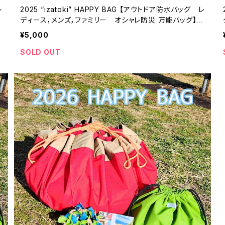
レ
2025 “izatoki” HAPPY BAG 【アウトドア防水バッグ レ
ディース，メンズ，ファミリー オシャレ防災 万能バッグ】k
haki × black
¥5,000
SOLD OUT